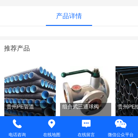
产品详情
推荐产品
贵州PE管道
组合式三通球阀
贵州PE
电话咨询
在线地图
在线留言
微信公众平台